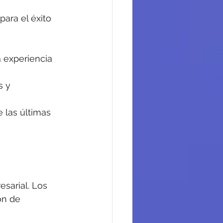
ara el éxito 
 experiencia 
s y 
 las últimas 
sarial. Los 
ón de 