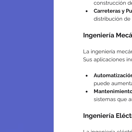
construcción d
Carreteras y P
distribución de
Ingeniería Mec
La ingeniería mecán
Sus aplicaciones in
Automatizació
puede aumentar
Mantenimiento
sistemas que an
Ingeniería Eléct
La ingeniería eléct