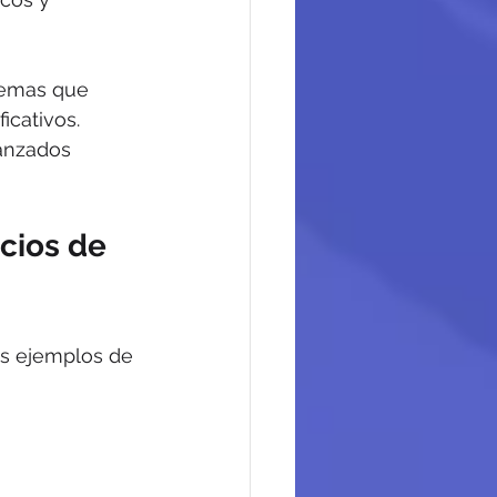
temas que 
icativos.
anzados 
cios de 
nos ejemplos de 