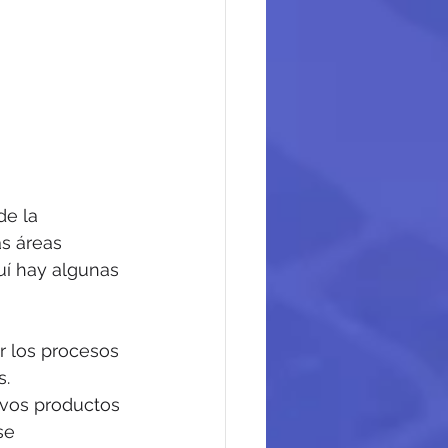
de la 
as áreas 
uí hay algunas 
r los procesos 
s.
evos productos 
se 