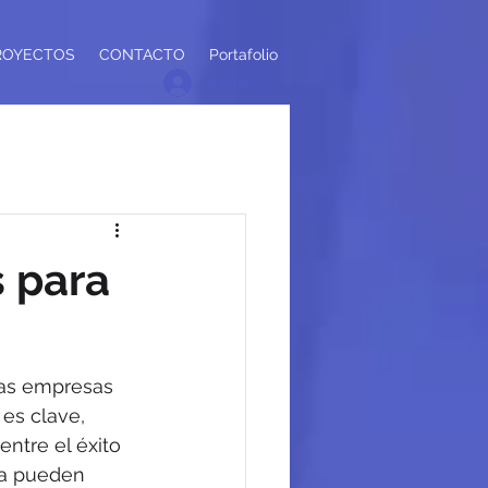
ROYECTOS
CONTACTO
Portafolio
Iniciar sesión
s para
las empresas 
es clave, 
entre el éxito 
ía pueden 