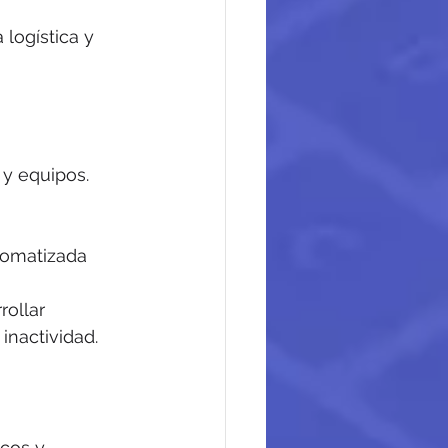
 logística y 
y equipos. 
tomatizada 
ollar 
inactividad.
cos y 