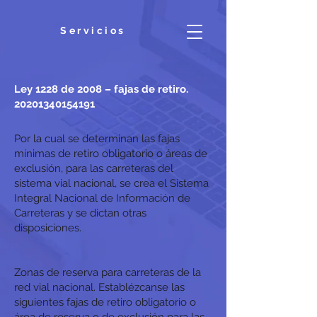
Servicios
Ley 1228 de 2008 – fajas de retiro.
20201340154191
Por la cual se determinan las fajas
mínimas de retiro obligatorio o áreas de
exclusión, para las carreteras del
sistema vial nacional, se crea el Sistema
Integral Nacional de Información de
Carreteras y se dictan otras
disposiciones.
Zonas de reserva para carreteras de la
red vial nacional. Establézcanse las
siguientes fajas de retiro obligatorio o